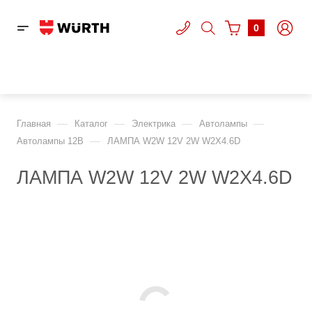
0
—
—
—
—
Главная
Каталог
Электрика
Автолампы
—
Автолампы 12В
ЛАМПА W2W 12V 2W W2X4.6D
ЛАМПА W2W 12V 2W W2X4.6D