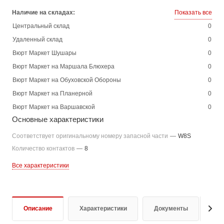
Наличие на складах:
Показать все
Центральный склад
0
Удаленный склад
0
Вюрт Маркет Шушары
0
Вюрт Маркет на Маршала Блюхера
0
Вюрт Маркет на Обуховской Обороны
0
Вюрт Маркет на Планерной
0
Вюрт Маркет на Варшавской
0
Основные характеристики
Соответствует оригинальному номеру запасной части
—
W8S
Количество контактов
—
8
Все характеристики
Описание
Характеристики
Документы
От