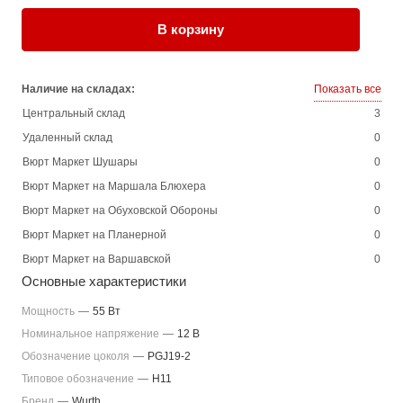
В корзину
Наличие на складах:
Показать все
Центральный склад
3
Удаленный склад
0
Вюрт Маркет Шушары
0
Вюрт Маркет на Маршала Блюхера
0
Вюрт Маркет на Обуховской Обороны
0
Вюрт Маркет на Планерной
0
Вюрт Маркет на Варшавской
0
Основные характеристики
Мощность
—
55 Вт
Номинальное напряжение
—
12 В
Обозначение цоколя
—
PGJ19-2
Типовое обозначение
—
H11
Бренд
—
Wurth