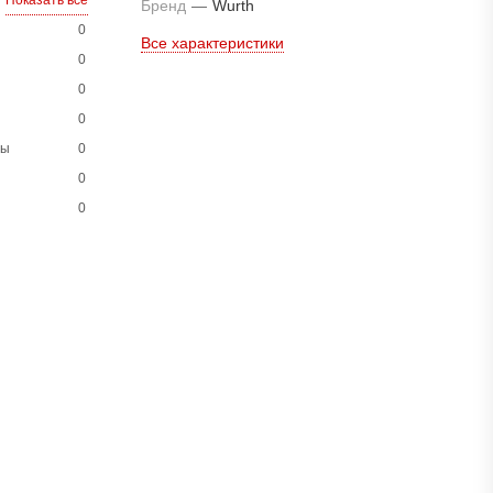
Показать все
Бренд
—
Wurth
0
Все характеристики
0
0
0
ны
0
0
0