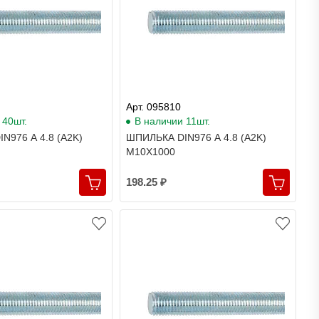
Арт. 095810
 40шт.
В наличии 11шт.
N976 A 4.8 (A2K)
ШПИЛЬКА DIN976 A 4.8 (A2K)
M10X1000
198.25 ₽