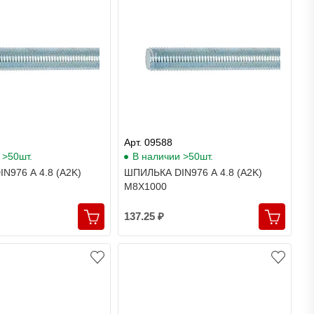
Арт. 09588
 >50шт.
В наличии >50шт.
N976 A 4.8 (A2K)
ШПИЛЬКА DIN976 A 4.8 (A2K)
M8X1000
137.25 ₽