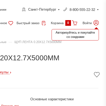
Санкт-Петербург
8-800-555-22-32
ании
0
нное
Быстрый заказ
Войти
Корзина
Авторизуйтесь и покупайте
со скидками
—
ьные
ЩУП ЛЕНТА 0.20Х12.7Х5000ММ
.20Х12.7Х5000ММ
икулы
Основные характеристики