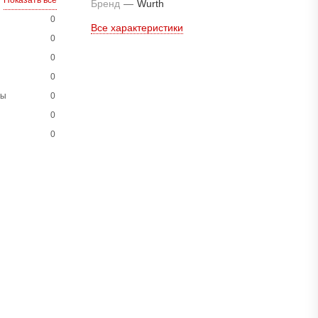
Показать все
Бренд
—
Wurth
0
Все характеристики
0
0
0
ны
0
0
0