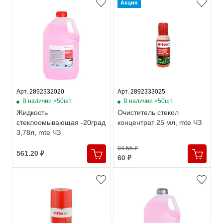
Акция
Арт. 2892332020
Арт. 2892333025
В наличии >50шт.
В наличии >50шт.
Жидкость
Очиститель стекол
стеклоомывающая -20град
концентрат 25 мл, mte ЧЗ
3,78л, mte ЧЗ
94.55 ₽
561.20 ₽
60 ₽