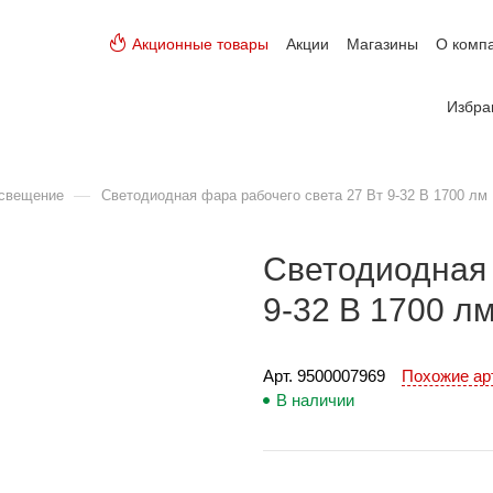
Акционные товары
Акции
Магазины
О комп
Избра
—
освещение
Светодиодная фара рабочего света 27 Вт 9-32 В 1700 лм
Светодиодная 
9-32 В 1700 л
Арт. 
9500007969
Похожие а
В наличии