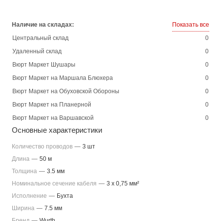
Наличие на складах:
Показать все
Центральный склад
0
Удаленный склад
0
Вюрт Маркет Шушары
0
Вюрт Маркет на Маршала Блюхера
0
Вюрт Маркет на Обуховской Обороны
0
Вюрт Маркет на Планерной
0
Вюрт Маркет на Варшавской
0
Основные характеристики
Количество проводов
—
3 шт
Длина
—
50 м
Толщина
—
3.5 мм
Номинальное сечение кабеля
—
3 x 0,75 мм²
Исполнение
—
Бухта
Ширина
—
7.5 мм
Бренд
—
Wurth