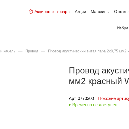
Акционные товары
Акции
Магазины
О комп
Избра
—
—
и кабель
Провод
Провод акустический витая пара 2х0,75 мм2 
Провод акусти
мм2 красный W
Арт. 
0770300
Похожие арти
Временно не доступен