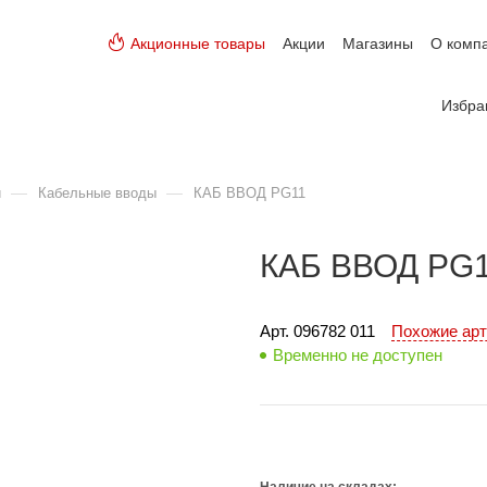
Акционные товары
Акции
Магазины
О комп
Избра
—
—
и
Кабельные вводы
КАБ ВВОД PG11
КАБ ВВОД PG
Арт. 
096782 011
Похожие ар
Временно не доступен