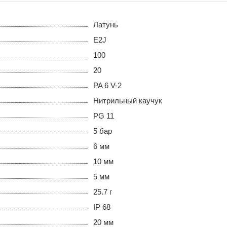
Латунь
E2J
100
20
PA 6 V-2
Нитрильный каучук
PG 11
5 бар
6 мм
10 мм
5 мм
25.7 г
IP 68
20 мм