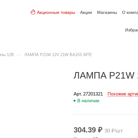
Акционные товары
Акции
Магазины
О комп
Избра
—
мпы 12В
ЛАМПА P21W 12V 21W BA15S MTE
ЛАМПА P21W 
Арт. 
27201321
Похожие арт
В наличии
304.39 ₽
30 ₽/шт