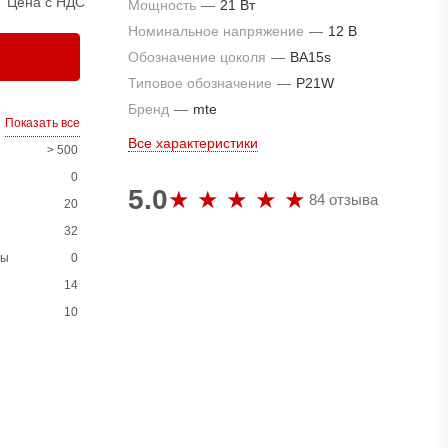
Цена с НДС
Мощность
—
21 Вт
Номинальное напряжение
—
12 В
Обозначение цоколя
—
BA15s
Типовое обозначение
—
P21W
Бренд
—
mte
Показать все
Все характеристики
> 500
0
5.0
84 отзыва
20
32
ны
0
14
10