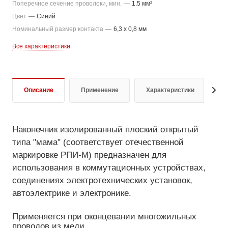
Поперечное сечение проволоки, мин.
—
1.5 мм²
Цвет
—
Синий
Номинальный размер контакта
—
6,3 x 0,8 мм
Все характеристики
Описание
Применение
Характеристики
О
Наконечник изолированный плоский открытый
типа "мама" (соответствует отечественной
маркировке РПИ-М) предназначен для
использования в коммутационных устройствах,
соединениях электротехнических установок,
автоэлектрике и электронике.
Применяется при оконцевании многожильных
проводов из меди.