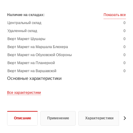
Наличие на складах:
Показать все
Центральный склад
0
Удаленный склад
0
Вюрт Маркет Шушары
0
Вюрт Маркет на Маршала Блюхера
0
Вюрт Маркет на Обуховской Обороны
0
Вюрт Маркет на Планерной
0
Вюрт Маркет на Варшавской
0
Основные характеристики
Все характеристики
Описание
Применение
Характеристики
Д