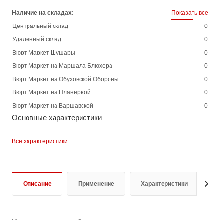
Наличие на складах:
Показать все
Центральный склад
0
Удаленный склад
0
Вюрт Маркет Шушары
0
Вюрт Маркет на Маршала Блюхера
0
Вюрт Маркет на Обуховской Обороны
0
Вюрт Маркет на Планерной
0
Вюрт Маркет на Варшавской
0
Основные характеристики
Все характеристики
Описание
Применение
Характеристики
Д