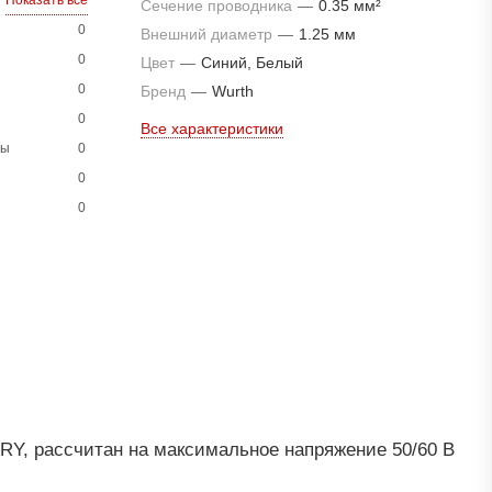
Показать все
Сечение проводника
—
0.35 мм²
0
Внешний диаметр
—
1.25 мм
0
Цвет
—
Синий, Белый
0
Бренд
—
Wurth
0
Все характеристики
ны
0
0
0
RY, рассчитан на максимальное напряжение 50/60 В