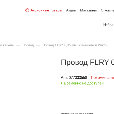
Акционные товары
Акции
Магазины
О комп
Избра
—
—
и кабель
Провод
Провод FLRY 0,35 мм2 сине-белый Wurth
Провод FLRY 0
Арт. 
077003558
Похожие ар
Временно не доступен