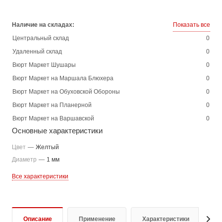
Наличие на складах:
Показать все
Центральный склад
0
Удаленный склад
0
Вюрт Маркет Шушары
0
Вюрт Маркет на Маршала Блюхера
0
Вюрт Маркет на Обуховской Обороны
0
Вюрт Маркет на Планерной
0
Вюрт Маркет на Варшавской
0
Основные характеристики
Цвет
—
Желтый
Диаметр
—
1 мм
Все характеристики
Описание
Применение
Характеристики
О