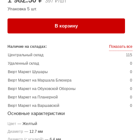
397 ₽/шт
Упаковка 5 шт.
В корзину
Наличие на складах:
Показать все
Центральный склад
115
Удаленный склад
0
Вюрт Маркет Шушары
0
Вюрт Маркет на Маршала Блюхера
0
Вюрт Маркет на Обуховской Обороны
0
Вюрт Маркет на Планерной
0
Вюрт Маркет на Варшавской
0
Основные характеристики
Цвет
—
Желтый
Диаметр
—
12.7 мм
Диаметр (с усадкой)
—
6.4 мм