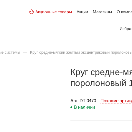
Акционные товары
Акции
Магазины
О комп
Избра
—
ые системы
Круг средне-мягкий желтый эксцентриковый поролоновы
Круг средне-м
поролоновый 1
Арт. 
DT-0470
Похожие арти
В наличии