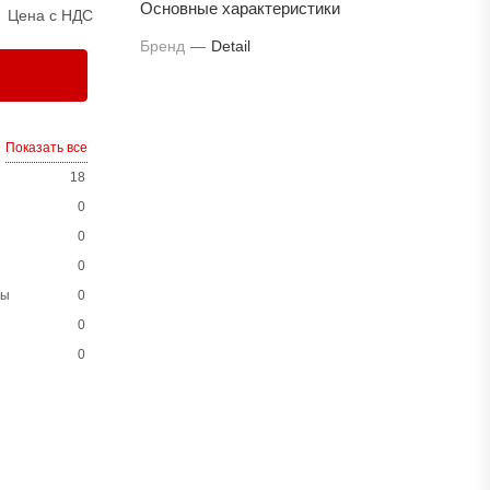
Основные характеристики
Цена с НДС
Бренд
—
Detail
Показать все
18
0
0
0
ны
0
0
0