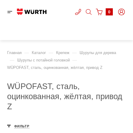
0
—
—
—
Главная
Каталог
Крепеж
Шурупы для дерева
—
—
Шурупы с потайной головкой
WÜPOFAST, сталь, оцинкованная, жёлтая, привод Z
WÜPOFAST, сталь,
оцинкованная, жёлтая, привод
Z
ФИЛЬТР