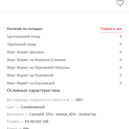
Наличие на складах:
Показать все
Центральный склад
0
Удаленный склад
0
Вюрт Маркет Шушары
0
Вюрт Маркет на Маршала Блюхера
0
Вюрт Маркет на Обуховской Обороны
0
Вюрт Маркет на Планерной
0
Вюрт Маркет на Варшавской
0
Основные характеристики
Вес единицы поверхности ткани на м²
—
280 г
Цвет
—
Синий/черный
Материал
—
Canvas®, 55% - хлопок, 45% - полиэстер
Размер
—
64-66/182-188
Бренд
—
mte