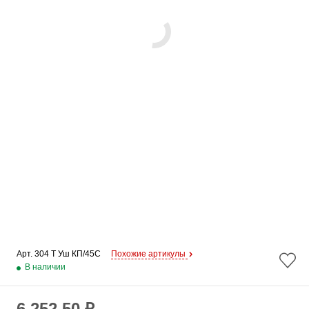
Арт. 
304 Т Уш КП/45C
Похожие артикулы
В наличии
6 252.50 ₽