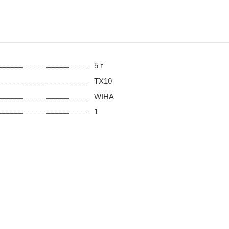
5 г
TX10
WIHA
1