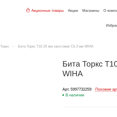
Акционные товары
Акции
Магазины
О комп
Избра
—
 Торкс
Бита Торкс T10 25 мм хвостовик С6,3 мм WIHA
Бита Торкс T1
WIHA
Арт. 
5997732259
Похожие а
В наличии