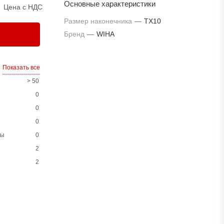
Основные характеристики
Цена с НДС
Размер наконечника
—
TX10
Бренд
—
WIHA
Показать все
> 50
0
0
0
ны
0
2
2