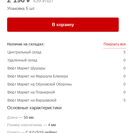
439 ₽/шт
Упаковка 5 шт.
В корзину
Наличие на складах:
Показать все
Центральный склад
5
Удаленный склад
0
Вюрт Маркет Шушары
0
Вюрт Маркет на Маршала Блюхера
0
Вюрт Маркет на Обуховской Обороны
0
Вюрт Маркет на Планерной
0
Вюрт Маркет на Варшавской
5
Основные характеристики
Длина
—
50 мм
Размер наконечника
—
4 мм
Привод
—
C 8,0 (5/16 дюйма)