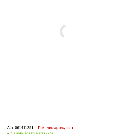
Арт. 
061411251
Похожие артикулы
Самовывоз из магазинов