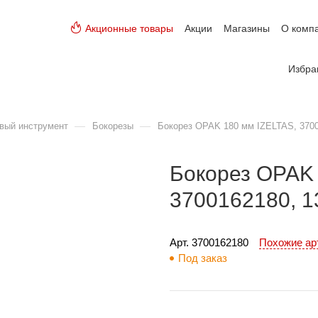
Акционные товары
Акции
Магазины
О комп
Избра
—
—
вый инструмент
Бокорезы
Бокорез OPAK 180 мм IZELTAS, 3700
Бокорез OPAK 
3700162180, 
Арт. 
3700162180
Похожие а
Под заказ