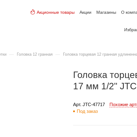
Акционные товары
Акции
Магазины
О комп
Избра
—
—
отки
Головка 12 гранная
Головка торцевая 12 гранная удлиненн
Головка торце
17 мм 1/2" JTC
Арт. 
JTC-47717
Похожие ар
Под заказ