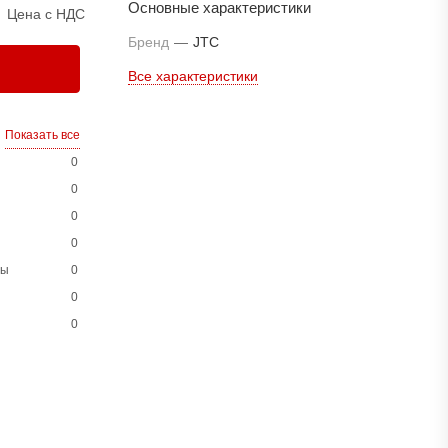
Основные характеристики
Цена с НДС
Бренд
—
JTC
Все характеристики
Показать все
0
0
0
0
ны
0
0
0