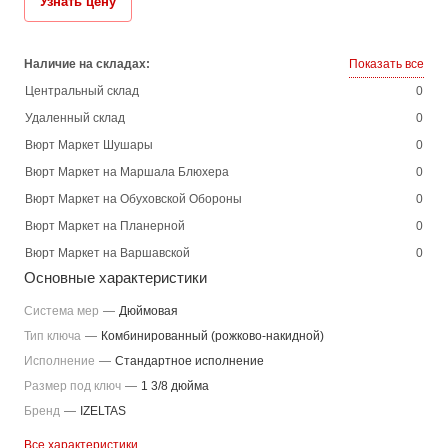
Узнать цену
Наличие на складах:
Показать все
Центральный склад
0
Удаленный склад
0
Вюрт Маркет Шушары
0
Вюрт Маркет на Маршала Блюхера
0
Вюрт Маркет на Обуховской Обороны
0
Вюрт Маркет на Планерной
0
Вюрт Маркет на Варшавской
0
Основные характеристики
Система мер
—
Дюймовая
Тип ключа
—
Комбинированный (рожково-накидной)
Исполнение
—
Стандартное исполнение
Размер под ключ
—
1 3/8 дюйма
Бренд
—
IZELTAS
Все характеристики