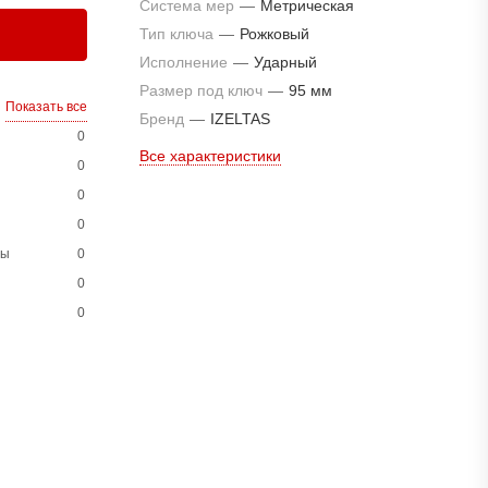
Система мер
—
Метрическая
Тип ключа
—
Рожковый
Исполнение
—
Ударный
Размер под ключ
—
95 мм
Показать все
Бренд
—
IZELTAS
0
Все характеристики
0
0
0
ны
0
0
0