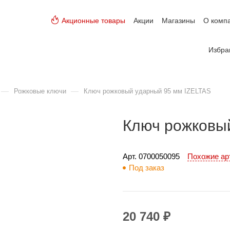
Акционные товары
Акции
Магазины
О комп
Избра
—
—
Рожковые ключи
Ключ рожковый ударный 95 мм IZELTAS
Ключ рожковы
Арт. 
0700050095
Похожие а
Под заказ
20 740 ₽