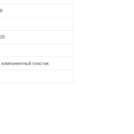
.8
,35
х компонентный пластик