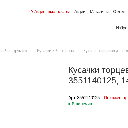
Акционные товары
Акции
Магазины
О комп
Избра
—
—
вый инструмент
Кусачки и болторезы
Кусачки торцевые для эл
Кусачки торце
3551140125, 1
Арт. 
3551140125
Похожие а
В наличии