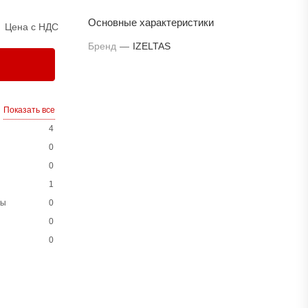
Основные характеристики
Цена с НДС
Бренд
—
IZELTAS
Показать все
4
0
0
1
ны
0
0
0