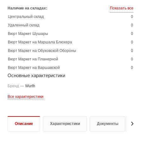
Наличие на складах:
Показать все
Центральный склад
0
Удаленный склад
0
Вюрт Маркет Шушары
0
Вюрт Маркет на Маршала Блюхера
0
Вюрт Маркет на Обуховской Обороны
0
Вюрт Маркет на Планерной
0
Вюрт Маркет на Варшавской
0
Основные характеристики
Бренд
—
Wurth
Все характеристики
Описание
Характеристики
Документы
От