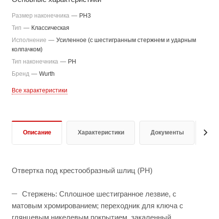
Размер наконечника
—
PH3
Тип
—
Классическая
Исполнение
—
Усиленное (с шестигранным стержнем и ударным
колпачком)
Тип наконечника
—
PH
Бренд
—
Wurth
Все характеристики
Описание
Характеристики
Документы
От
Отвертка под крестообразный шлиц (PH)
Стержень: Сплошное шестигранное лезвие, с
матовым хромированием; переходник для ключа с
глянцевым никелевым покрытием, закаленный,