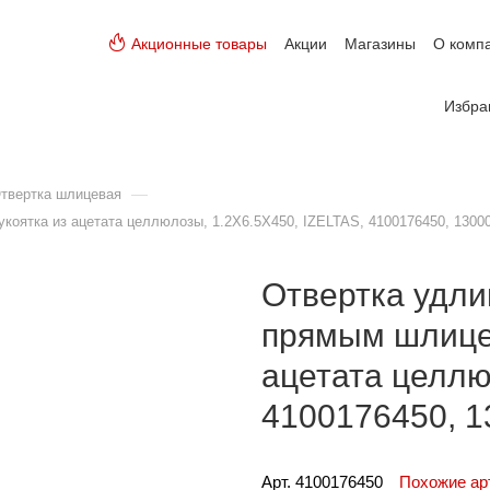
Акционные товары
Акции
Магазины
О комп
Избра
—
твертка шлицевая
укоятка из ацетата целлюлозы, 1.2Х6.5Х450, IZELTAS, 4100176450, 1300
Отвертка удли
прямым шлицем 
ацетата целлю
4100176450, 
Арт. 
4100176450
Похожие а