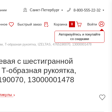
Санкт-Петербург
8-800-555-22-32
ании
0
нное
Быстрый заказ
Войти
Корзина
Авторизуйтесь и покупайте
со скидками
мм, Т-образная рукоятка, IZELTAS, 4765190070, 13000001478
евая с шестигранной
 Т-образная рукоятка,
190070, 13000001478
ртикулы