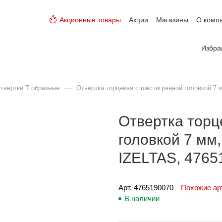
Акционные товары
Акции
Магазины
О комп
Избра
—
твертки Т образные
Отвертка торцевая с шестигранной головкой 7 
Отвертка торц
головкой 7 мм,
IZELTAS, 4765
Арт. 
4765190070
Похожие а
В наличии