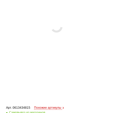
Арт. 
0613434815
Похожие артикулы
Самовывоз из магазинов