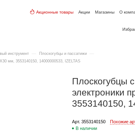
Акционные товары
Акции
Магазины
О комп
Избра
—
—
вый инструмент
Плоскогубцы и пассатижи
Х30 мм, 3553140150, 14000000533, IZELTAS
Плоскогубцы с
электроники 
3553140150, 1
Арт. 
3553140150
Похожие а
В наличии