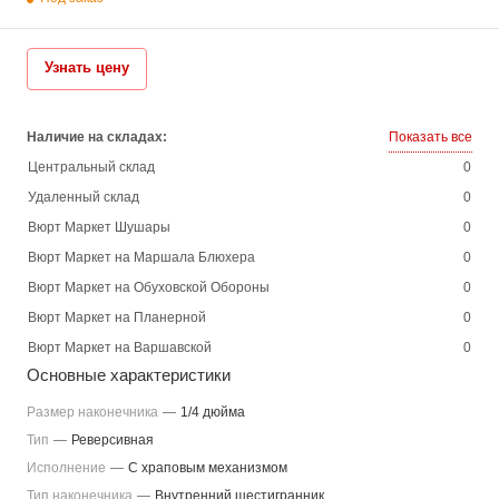
Узнать цену
Наличие на складах:
Показать все
Центральный склад
0
Удаленный склад
0
Вюрт Маркет Шушары
0
Вюрт Маркет на Маршала Блюхера
0
Вюрт Маркет на Обуховской Обороны
0
Вюрт Маркет на Планерной
0
Вюрт Маркет на Варшавской
0
Основные характеристики
Размер наконечника
—
1/4 дюйма
Тип
—
Реверсивная
Исполнение
—
С храповым механизмом
Тип наконечника
—
Внутренний шестигранник