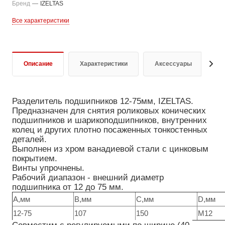
Бренд
—
IZELTAS
Все характеристики
Описание
Характеристики
Аксессуары
О
Разделитель подшипников 12-75мм, IZELTAS.
Предназначен для снятия роликовых конических 
подшипников и шарикоподшипников, внутренних 
колец и других плотно посаженных тонкостенных 
деталей.
Выполнен из хром ванадиевой стали с цинковым 
покрытием.
Винты упрочнены.
Рабочий диапазон - внешний диаметр 
подшипника от 12 до 75 мм.
А,мм
B,мм
С,мм
D,мм
12-75
107
150
М12
Совместим с регулируемыми по ширине (40-