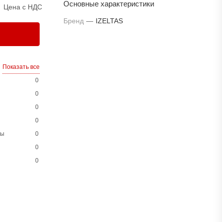
Основные характеристики
Цена с НДС
Бренд
—
IZELTAS
Показать все
0
0
0
0
ны
0
0
0