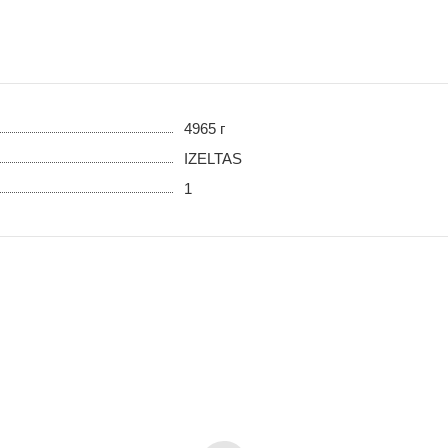
4965 г
IZELTAS
1