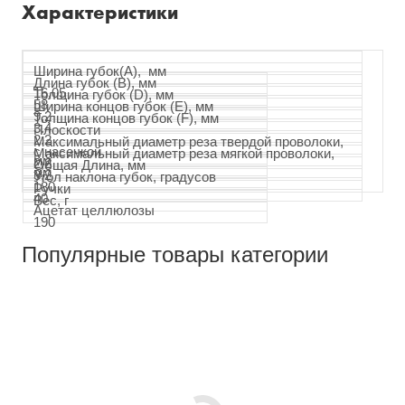
Характеристики
Ширина губок(А), мм
Длина губок (B), мм
16,05
Толщина губок (D), мм
58
Ширина концов губок (E), мм
9,2
Толщина концов губок (F), мм
3.4
Плоскости
2.2
Максимальный диаметр реза твердой проволоки,
с насечкой
Максимальный диаметр реза мягкой проволоки,
мм
2,2
Общая Длина, мм
мм
3,2
Угол наклона губок, градусов
180
Ручки
40
Вес, г
Ацетат целлюлозы
190
Популярные товары категории