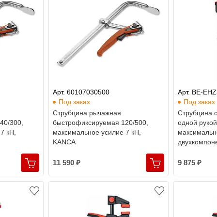
Арт. 60107030500
Арт. BE-EH
Под заказ
Под заказ
Cтрубцина рычажная
Струбцина 
40/300,
быстрофиксируемая 120/500,
одной рукой
7 кН,
максимальное усилие 7 кН,
максимально
KANCA
двухкомпоне
Bessey
11 590 ₽
9 875 ₽