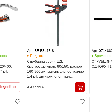
Арт. BE-EZL15-8
Арт. 071466
инов
Под заказ
Временно 
Струбцина серии EZL
СТРУБЦИН
20/400,
быстрозажимная, 80/150, распор
ОДНОРУЧ 
7 кН,
160-300мм, максимальное усилие
1.4 кН, двухкомпонентная
рукоятка, Bessey
Подробнее
4 437.99 ₽