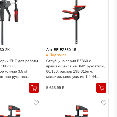
Z30-2K
Арт. BE-EZ360-15
Под заказ
серии EHZ для работы
Струбцина серии EZ360 с
 100/300,
вращающейся на 360° рукояткой,
е усилие 3.5 кН,
80/150, распор 195-315мм,
нтная рукоятка,
максимальное усилие 1.4 кН,
двухкомпонентная рукоятка,
Bessey
5 628.99 ₽