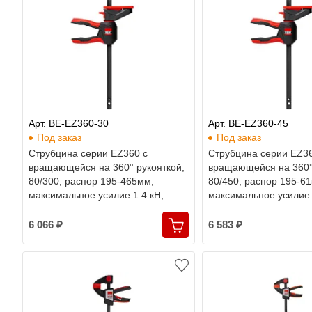
Арт. BE-EZ360-30
Арт. BE-EZ360-45
Под заказ
Под заказ
Струбцина серии EZ360 с
Струбцина серии EZ36
вращающейся на 360° рукояткой,
вращающейся на 360°
80/300, распор 195-465мм,
80/450, распор 195-6
максимальное усилие 1.4 кН,
максимальное усилие 
двухкомпонентная рукоятка,
двухкомпонентная рук
Bessey
Bessey
6 066 ₽
6 583 ₽