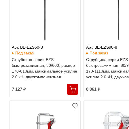
Арт. BE-EZS60-8
Арт. BE-EZS90-8
Под заказ
Под заказ
Струбцина серии EZS
Струбцина серии EZS
быстрозажимная, 80/600, распор
быстрозажимная, 80/9
170-810мм, максимальное усилие
170-1110мм, максима
2.0 кН, двухкомпонентная
усилие 2.0 кН, двухк
рукоятка, Bessey
рукоятка, Bessey
7 127 ₽
8 061 ₽