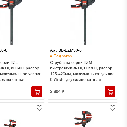
60-8
Арт. BE-EZM30-6
Под заказ
серии EZL
Струбцина серии EZM
ная, 80/600, распор
быстрозажимная, 60/300, распор
 максимальное усилие
125-420мм, максимальное усилие
хкомпонентная
0.75 кН, двухкомпонентная
essey
рукоятка, Bessey
3 604 ₽