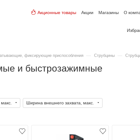
Акционные товары
Акции
Магазины
О комп
Избра
—
—
ватывающие, фиксирующие приспособления
Струбцины
Струбц
мые и быстрозажимные
 макс.
Ширина внешнего захвата, макс.