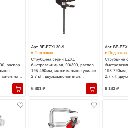
Арт. BE-EZXL30-9
Арт. BE-EZX
Под заказ
Под заказ
Струбцина серии EZXL
Струбцина 
00, распор
быстрозажимная, 90/300, распор
быстрозажим
льное
195-490мм, максимальное усилие
195-790мм,
омпонентная
2.7 кН, двухкомпонентная
2.7 кН, дву
рукоятка, Bessey
рукоятка, B
6 801 ₽
8 183 ₽