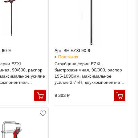
L60-9
Арт. BE-EZXL90-9
Под заказ
серии EZXL
Струбцина серии EZXL
ная, 90/600, распор
быстрозажимная, 90/900, распор
 максимальное усилие
195-1090мм, максимальное
хкомпонентная
усилие 2.7 кН, двухкомпонентная
essey
рукоятка, Bessey
9 303 ₽