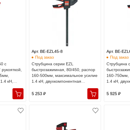
Арт. BE-EZL45-8
Арт. BE-EZL
Под заказ
Под заказ
0 с
Струбцина серии EZL
Струбцина 
 рукояткой,
быстрозажимная, 80/450, распор
быстрозажим
15мм,
160-500мм, максимальное усилие
160-750мм,
1.4 кН,
1.4 кН, двухкомпонентная
1.4 кН, дву
оятка,
рукоятка, Bessey
рукоятка, B
5 253 ₽
5 925 ₽