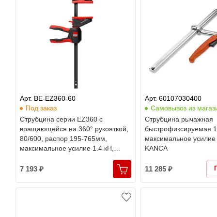
Арт. BE-EZ360-60
Арт. 60107030400
Под заказ
Самовывоз из магаз
Струбцина серии EZ360 с
Cтрубцина рычажная
вращающейся на 360° рукояткой,
быстрофиксируемая 1
80/600, распор 195-765мм,
максимальное усилие 
максимальное усилие 1.4 кН,
KANCA
двухкомпонентная рукоятка,
Bessey
7 193 ₽
11 285 ₽