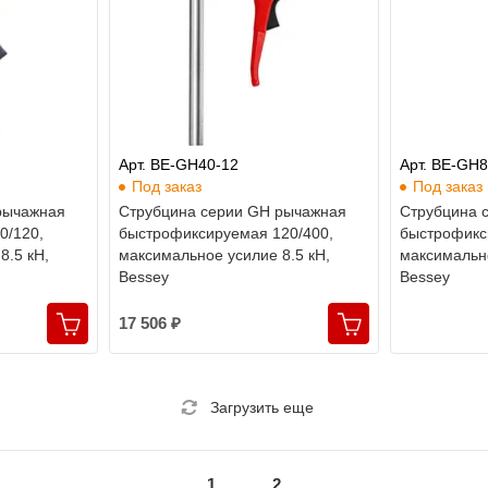
Арт. BE-GH40-12
Арт. BE-GH
Под заказ
Под заказ
рычажная
Cтрубцина серии GH рычажная
Cтрубцина 
0/120,
быстрофиксируемая 120/400,
быстрофикс
8.5 кН,
максимальное усилие 8.5 кН,
максимально
Bessey
Bessey
17 506 ₽
Загрузить еще
1
2