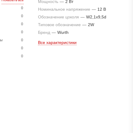
Показать все
Мощность
—
2 Вт
0
Номинальное напряжение
—
12 В
0
Обозначение цоколя
—
W2,1x9,5d
0
Типовое обозначение
—
2W
0
Бренд
—
Wurth
ны
0
Все характеристики
0
0