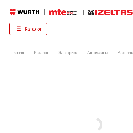
Каталог
—
—
—
—
Главная
Каталог
Электрика
Автолампы
Автола