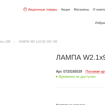
Акционные товары
Акции
Магазины
О комп
Избра
—
мпы 24В
ЛАМПА W2.1х9.5D 24V 2W
ЛАМПА W2.1х9
Арт. 
0720165539
Похожие а
Временно не доступен