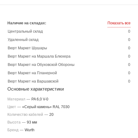
Наличие на складах:
Показать все
Центральный склад
0
Удаленный склад
0
Вюрт Маркет Шушары
0
Вюрт Маркет на Маршала Блюхера
0
Вюрт Маркет на Обуховской Обороны
0
Вюрт Маркет на Планерной
0
Вюрт Маркет на Варшавской
0
Основные характеристики
Материал
—
PA 6,0 V-0
Цвет
—
«Серый камень» RAL 7030
Количество кабелей
—
20
Высота
—
93 мм
Бренд
—
Wurth