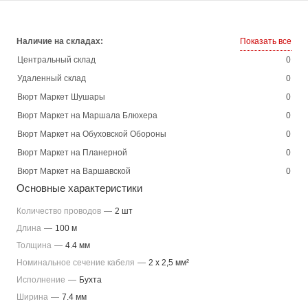
Наличие на складах:
Показать все
Центральный склад
0
Удаленный склад
0
Вюрт Маркет Шушары
0
Вюрт Маркет на Маршала Блюхера
0
Вюрт Маркет на Обуховской Обороны
0
Вюрт Маркет на Планерной
0
Вюрт Маркет на Варшавской
0
Основные характеристики
Количество проводов
—
2 шт
Длина
—
100 м
Толщина
—
4.4 мм
Номинальное сечение кабеля
—
2 x 2,5 мм²
Исполнение
—
Бухта
Ширина
—
7.4 мм