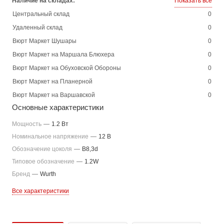
Наличие на складах:
Показать все
Центральный склад
0
Удаленный склад
0
Вюрт Маркет Шушары
0
Вюрт Маркет на Маршала Блюхера
0
Вюрт Маркет на Обуховской Обороны
0
Вюрт Маркет на Планерной
0
Вюрт Маркет на Варшавской
0
Основные характеристики
Мощность
—
1.2 Вт
Номинальное напряжение
—
12 В
Обозначение цоколя
—
B8,3d
Типовое обозначение
—
1.2W
Бренд
—
Wurth
Все характеристики