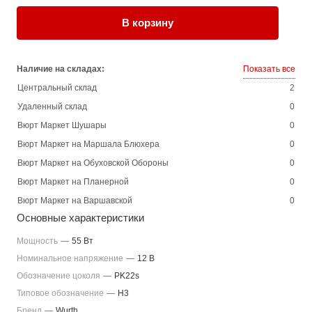
В корзину
Наличие на складах:
Показать все
Центральный склад
2
Удаленный склад
0
Вюрт Маркет Шушары
0
Вюрт Маркет на Маршала Блюхера
0
Вюрт Маркет на Обуховской Обороны
0
Вюрт Маркет на Планерной
0
Вюрт Маркет на Варшавской
0
Основные характеристики
Мощность
—
55 Вт
Номинальное напряжение
—
12 В
Обозначение цоколя
—
PK22s
Типовое обозначение
—
H3
Бренд
—
Wurth