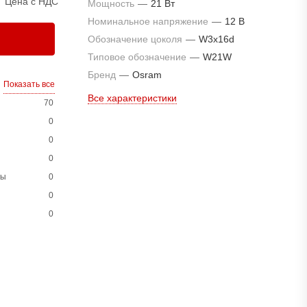
Цена с НДС
Мощность
—
21 Вт
Номинальное напряжение
—
12 В
Обозначение цоколя
—
W3x16d
Типовое обозначение
—
W21W
Бренд
—
Osram
Показать все
Все характеристики
70
0
0
0
ны
0
0
0