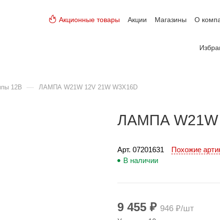
Акционные товары
Акции
Магазины
О комп
Избра
—
мпы 12В
ЛАМПА W21W 12V 21W W3X16D
ЛАМПА W21W 
Арт. 
07201631
Похожие арт
В наличии
9 455 ₽
946 ₽/шт