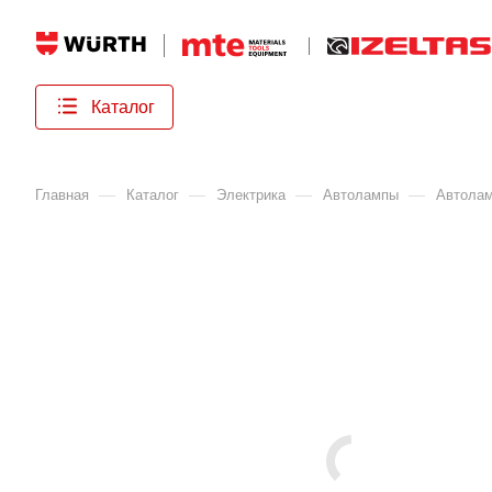
Каталог
—
—
—
—
Главная
Каталог
Электрика
Автолампы
Автола