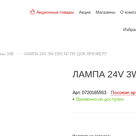
Акционные товары
Акции
Магазины
О комп
Избра
—
мпы 24В
ЛАМПА 24V 3W EBS N7 ПЛ.ЦОК ЯРК/ЖЕЛТ
ЛАМПА 24V 3
Арт. 
0720165553
Похожие а
Временно не доступен