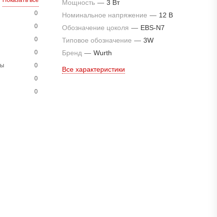
Показать все
Мощность
—
3 Вт
0
Номинальное напряжение
—
12 В
0
Обозначение цоколя
—
EBS-N7
0
Типовое обозначение
—
3W
0
Бренд
—
Wurth
ны
0
Все характеристики
0
0