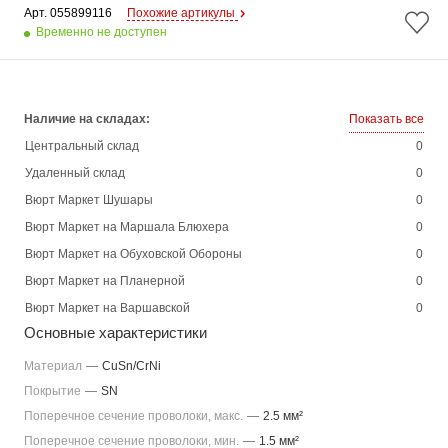
Арт. 
055899116
Похожие артикулы
Временно не доступен
Наличие на складах:
Показать все
Центральный склад
0
Удаленный склад
0
Вюрт Маркет Шушары
0
Вюрт Маркет на Маршала Блюхера
0
Вюрт Маркет на Обуховской Обороны
0
Вюрт Маркет на Планерной
0
Вюрт Маркет на Варшавской
0
Основные характеристики
Материал
—
CuSn/CrNi
Покрытие
—
SN
Поперечное сечение проволоки, макс.
—
2.5 мм²
Поперечное сечение проволоки, мин.
—
1.5 мм²