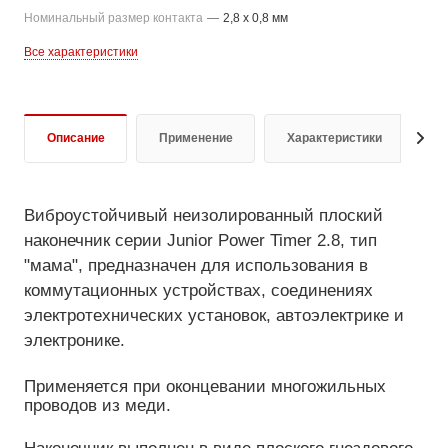
Номинальный размер контакта
—
2,8 x 0,8 мм
Все характеристики
Описание
Применение
Характеристики
Д
Виброустойчивый неизолированный плоский
наконечник серии Junior Power Timer 2.8, тип
"мама", предназначен для использования в
коммутационных устройствах, соединениях
электротехнических установок, автоэлектрике и
электронике.
Применяется при оконцевании многожильных
проводов из меди.
Наконечник выполнен в виде плоского гнездового